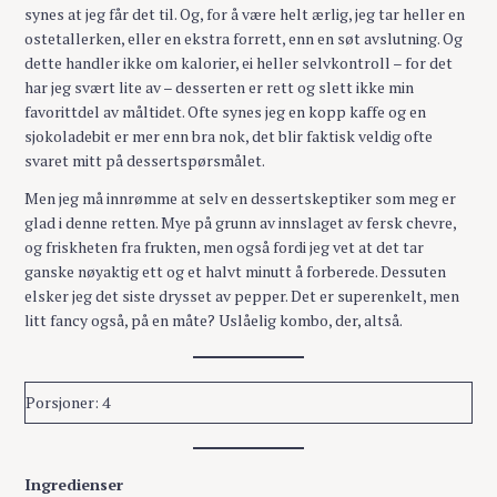
synes at jeg får det til. Og, for å være helt ærlig, jeg tar heller en
ostetallerken, eller en ekstra forrett, enn en søt avslutning. Og
dette handler ikke om kalorier, ei heller selvkontroll – for det
har jeg svært lite av – desserten er rett og slett ikke min
favorittdel av måltidet. Ofte synes jeg en kopp kaffe og en
sjokoladebit er mer enn bra nok, det blir faktisk veldig ofte
svaret mitt på dessertspørsmålet.
Men jeg må innrømme at selv en dessertskeptiker som meg er
glad i denne retten. Mye på grunn av innslaget av fersk chevre,
og friskheten fra frukten, men også fordi jeg vet at det tar
ganske nøyaktig ett og et halvt minutt å forberede. Dessuten
elsker jeg det siste drysset av pepper. Det er superenkelt, men
litt fancy også, på en måte? Uslåelig kombo, der, altså.
Porsjoner: 4
Ingredienser