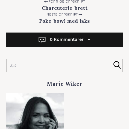
P
FORRIGE OPPSKRIFT
Charcuterie-brett
o
NESTE OPPSKRIFT
s
Poke-bowl med laks
S
t
ø
n
k
0 Kommentarer
a
e
v
t
t
i
S
e
g
Søk
ø
r
a
k
:
e
t
Marie Wiker
t
i
t
o
e
r
n
: