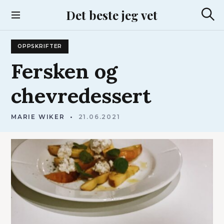
S
Det beste jeg vet
k
S
i
ø
p
k
OPPSKRIFTER
t
o
Fersken
og
c
o
chevredessert
n
t
e
MARIE WIKER
21.06.2021
n
t