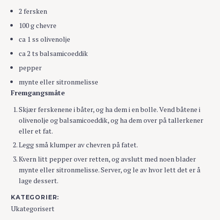
2 fersken
100 g chevre
ca 1 ss olivenolje
ca 2 ts balsamicoeddik
pepper
mynte eller sitronmelisse
Fremgangsmåte
Skjær ferskenene i båter, og ha dem i en bolle. Vend båtene i
olivenolje og balsamicoeddik, og ha dem over på tallerkener
eller et fat.
Legg små klumper av chevren på fatet.
Kvern litt pepper over retten, og avslutt med noen blader
mynte eller sitronmelisse. Server, og le av hvor lett det er å
lage dessert.
KATEGORIER
Ukategorisert