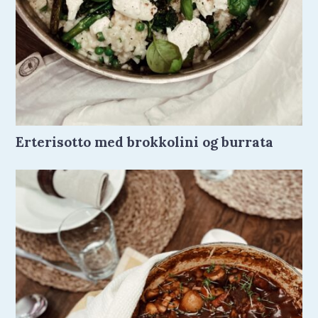
Erterisotto med brokkolini og burrata