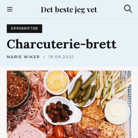
S
Det beste jeg vet
k
S
i
ø
p
k
OPPSKRIFTER
t
o
Charcuterie-brett
c
o
MARIE WIKER
19.06.2021
n
t
e
n
t