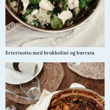
Erterisotto med brokkolini og burrata