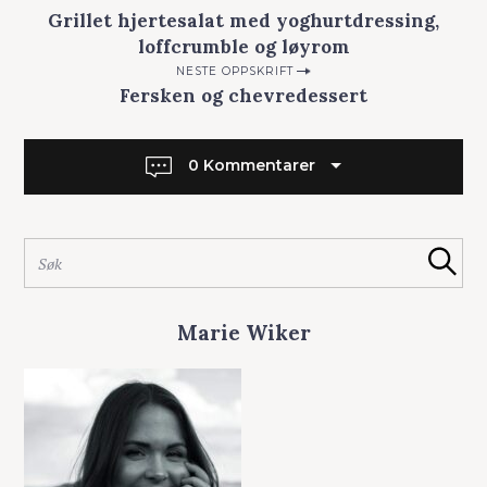
Grillet hjertesalat med yoghurtdressing,
o
loffcrumble og løyrom
s
NESTE OPPSKRIFT
t
Fersken og chevredessert
n
a
0 Kommentarer
v
i
g
S
Søk
a
ø
k
t
e
i
Marie Wiker
t
o
t
e
n
r
: