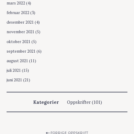
mars 2022
(4)
februar 2022
(3)
desember 2021
(4)
S
november 2021
(5)
ø
k
oktober 2021
(5)
e
september 2021
(6)
t
t
august 2021
(11)
e
juli 2021
(15)
r
:
juni 2021
(21)
Oppskrifter
(101)
Kategorier
P
FORRIGE OPPSKRIFT