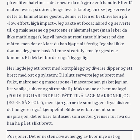
på en liten halvtime – det eneste du må gjøre er å handle. Eller få
maten levert på døren, lenge leve teknologien osv. Jeg serverte
dette til himmelfalne gjester, denne retten er beskrivelsen på
«low effort, high impact». Jeg bakte et foccaciabrød og serverte
til, og majonesene og pestoene er hjemmelaget (man leker da
ikke matblogger). Jeg vil hevde at resultatet blir best på den
måten, men det er klart du kan kjøpe alt ferdig. Jeg skal ikke
dømme deg, bare husk å tenne stearinlysene før gjestene
kommer. Et dekket bord er også hyggelig.
Her lagde jeg ett brett med kjøttpålegg og diverse dipper og ett
brett med ost og syltetøy. Til slutt serverte jeg et brett med
frukt, makroner og mascarpone (i mascarponen pisket jeg inn
litt vanilje, sukker og sitronskall). Makronene er hjemmelagd
(FORDI JEG HAR ENDELIG FÅTT TIL Å LAGE MAKRONER, OG
JEG ER SÅ STOLT), men kjøp gjerne de som ligger i frysedisken,
det fungerer også kjempefint. Bildene er bare ment som
inspirasjon, det er bare fantasien som setter grenser for hva du
kan ha på et slikt brett.
Porsjoner: Det er nesten
bare
avhengig av hvor mye ost og