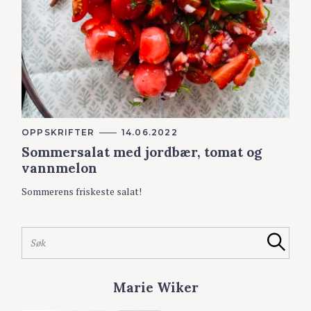
K
OPPSKRIFTER
14.06.2022
A
Sommersalat med jordbær, tomat og
T
E
vannmelon
G
O
Sommerens friskeste salat!
R
I
E
R
S
Søk
ø
k
e
Marie Wiker
t
t