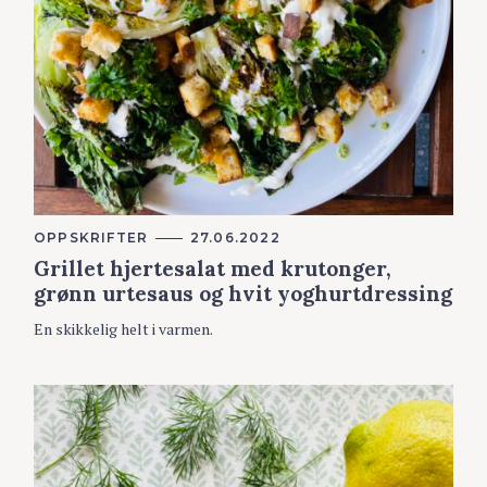
K
OPPSKRIFTER
27.06.2022
A
Grillet hjertesalat med krutonger,
T
E
grønn urtesaus og hvit yoghurtdressing
G
O
En skikkelig helt i varmen.
R
I
E
R