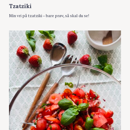
A
Tzatziki
T
E
G
Min vri på tzatziki – bare prøv, så skal du se!
O
R
S
I
ø
E
R
k
e
t
t
e
r
: