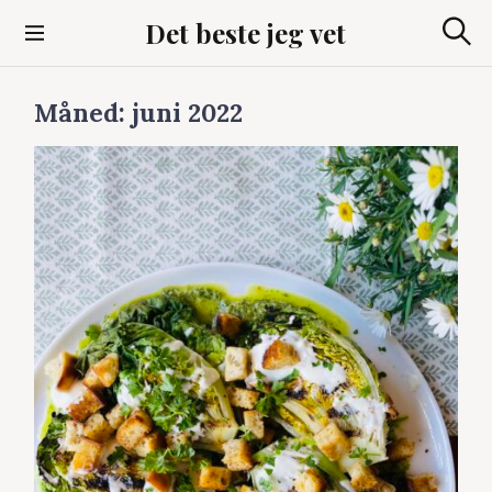
S
Det beste jeg vet
k
S
i
ø
p
k
Måned:
juni 2022
t
o
c
o
n
t
e
n
t