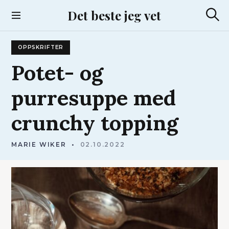
S
Det beste jeg vet
k
S
i
ø
p
k
OPPSKRIFTER
t
o
Potet-
og
c
o
purresuppe
med
n
t
crunchy
topping
e
n
t
MARIE WIKER
02.10.2022