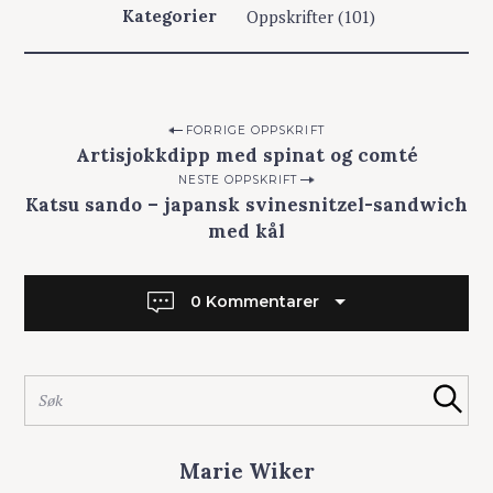
Oppskrifter
(101)
Kategorier
t
t
e
r
:
P
FORRIGE OPPSKRIFT
Artisjokkdipp med spinat og comté
o
NESTE OPPSKRIFT
s
Katsu sando – japansk svinesnitzel-sandwich
t
med kål
n
a
0 Kommentarer
v
i
g
S
Søk
a
ø
k
t
e
i
Marie Wiker
t