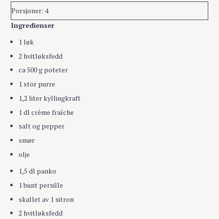
Porsjoner: 4
Ingredienser
1 løk
2 hvitløksfedd
ca 500 g poteter
1 stor purre
1,2 liter kyllingkraft
1 dl crème fraîche
salt og pepper
smør
olje
1,5 dl panko
1 bunt persille
skallet av 1 sitron
2 hvitløksfedd