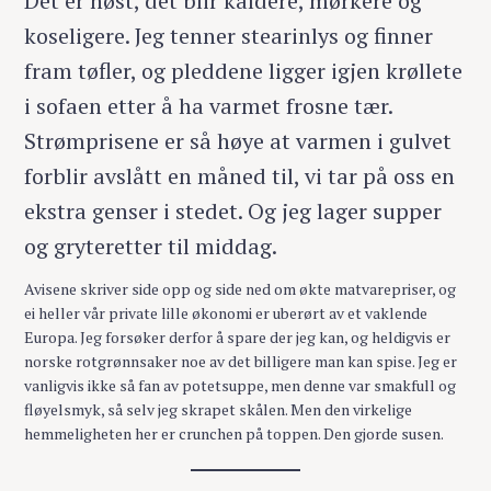
Det er høst, det blir kaldere, mørkere og
koseligere. Jeg tenner stearinlys og finner
fram tøfler, og pleddene ligger igjen krøllete
i sofaen etter å ha varmet frosne tær.
Strømprisene er så høye at varmen i gulvet
forblir avslått en måned til, vi tar på oss en
ekstra genser i stedet. Og jeg lager supper
og gryteretter til middag.
Avisene skriver side opp og side ned om økte matvarepriser, og
ei heller vår private lille økonomi er uberørt av et vaklende
Europa. Jeg forsøker derfor å spare der jeg kan, og heldigvis er
norske rotgrønnsaker noe av det billigere man kan spise. Jeg er
vanligvis ikke så fan av potetsuppe, men denne var smakfull og
fløyelsmyk, så selv jeg skrapet skålen. Men den virkelige
hemmeligheten her er crunchen på toppen. Den gjorde susen.