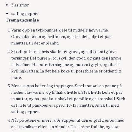
3 ss smør
salt og pepper
Fremgangsmåte
Varm opp en tykkbunnet kjele til middels høy varme.
Grovhakk løken og hvitløken, og stek det i olje i et par
minutter, til det er blankt.
Skrell potetene hvis skallet er grovt, og kutt dem i grove
terninger. Del purren i to, skyll den godt, og kutt den i grove
halvmåner. Ha potetterningene og purren i gryta, og tilsett
kyllingkraften. La det hele koke til potetbitene er ordentlig
møre.
Mens suppa koker, lag toppingen. Smelt smør i en panne på
medium lav varme, og finhakk hvitløk. Stek hvitløken i et par
minutter, og ha i panko, finhakket persille og sitronskall. Stek
det hele til pankoen er sprø, i 10-15 minutter. Smak til med
salt og pepper.
Når potetene er møre, kjør suppen til den er glatt, enten med
en stavmikser eller i en blender. Ha i crème fraîche, og kjør