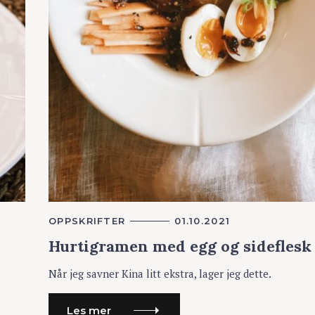
K
OPPSKRIFTER
01.10.2021
A
Hurtigramen med egg og sideflesk
T
E
G
Når jeg savner Kina litt ekstra, lager jeg dette.
O
R
I
E
Les mer