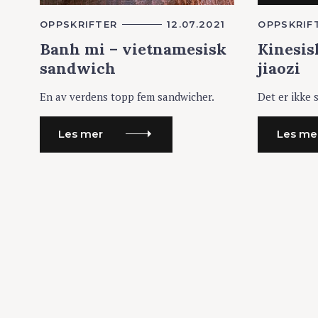
K
OPPSKRIFTER
12.07.2021
K
OPPSKRIF
A
A
Banh mi – vietnamesisk
Kinesis
T
T
E
E
sandwich
jiaozi
G
G
O
O
R
R
En av verdens topp fem sandwicher.
Det er ikke 
I
I
E
E
R
R
Les mer
Les me