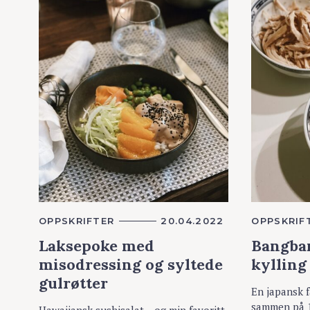
K
OPPSKRIFTER
20.04.2022
K
OPPSKRIF
A
A
Laksepoke med
Bangban
T
T
E
E
misodressing og syltede
kylling
G
G
O
O
gulrøtter
R
R
En japansk f
I
I
E
E
S
sammen på 1