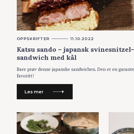
K
OPPSKRIFTER
11.10.2022
A
Katsu sando – japansk svinesnitzel-
T
E
sandwich med kål
G
O
R
Bare prøv denne japanske sandwichen. Den er en garante
I
E
favoritt!
R
Les mer