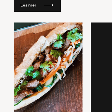
R
Les mer