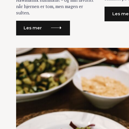
Hawaiiansk sushisalat – og min favoritt
R
R
ø
når hjernen er tom, men magen er
k
sulten.
Les me
e
t
Les mer
t
e
r
: