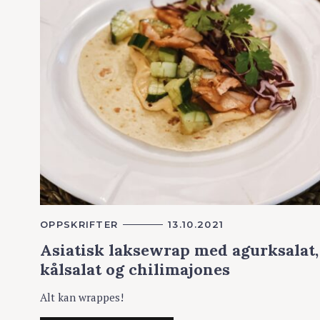
K
OPPSKRIFTER
13.10.2021
A
Asiatisk laksewrap med agurksalat,
T
E
kålsalat og chilimajones
G
O
R
Alt kan wrappes!
I
E