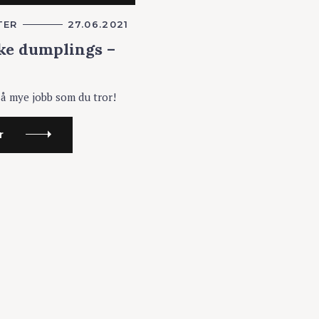
TER
27.06.2021
ke dumplings –
så mye jobb som du tror!
r