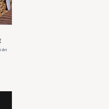
g
i det