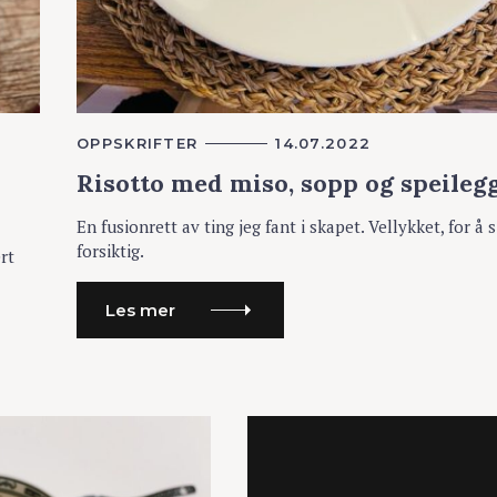
K
OPPSKRIFTER
14.07.2022
A
Risotto med miso, sopp og speileg
T
E
G
En fusionrett av ting jeg fant i skapet. Vellykket, for å s
O
R
forsiktig.
rt
I
E
R
Les mer