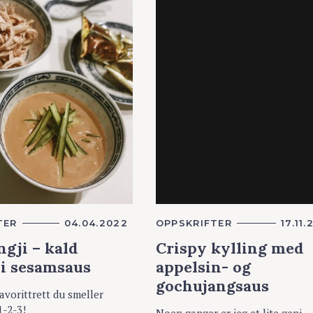
TER
04.04.2022
K
OPPSKRIFTER
17.11.
A
gji – kald
Crispy kylling med
T
E
 i sesamsaus
appelsin- og
G
O
gochujangsaus
R
avorittrett du smeller
I
E
-2-3!