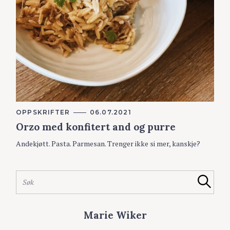
K
OPPSKRIFTER
06.07.2021
A
Orzo med konfitert and og purre
T
E
G
Andekjøtt. Pasta. Parmesan. Trenger ikke si mer, kanskje?
O
R
S
I
ø
E
S
R
k
Søk
ø
e
k
t
e
Marie Wiker
t
t
e
t