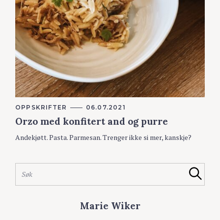
K
OPPSKRIFTER
06.07.2021
A
Orzo med konfitert and og purre
T
E
G
Andekjøtt. Pasta. Parmesan. Trenger ikke si mer, kanskje?
O
R
S
I
ø
E
S
R
k
Søk
ø
e
k
t
e
Marie Wiker
t
t
e
t