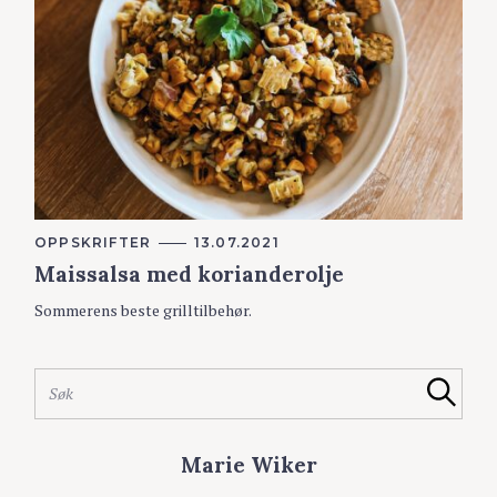
K
OPPSKRIFTER
13.07.2021
A
Maissalsa med korianderolje
T
E
G
Sommerens beste grilltilbehør.
O
R
S
I
ø
E
S
R
k
Søk
ø
e
k
t
e
Marie Wiker
t
t
e
t