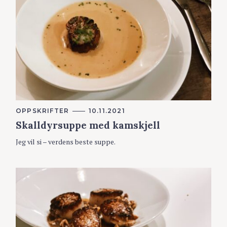
K
OPPSKRIFTER
10.11.2021
A
Skalldyrsuppe med kamskjell
T
E
G
Jeg vil si – verdens beste suppe.
O
R
I
E
R