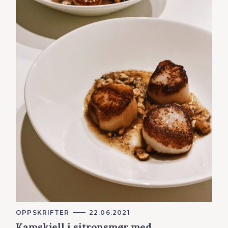
K
OPPSKRIFTER
22.06.2021
A
Kamskjell i sitronsmør med
T