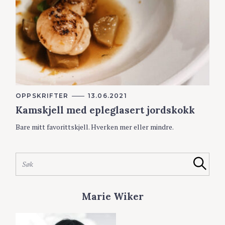
K
OPPSKRIFTER
13.06.2021
A
Kamskjell med epleglasert jordskokk
T
E
G
Bare mitt favorittskjell. Hverken mer eller mindre.
O
R
I
E
S
R
Søk
ø
k
e
Marie Wiker
t
t
e