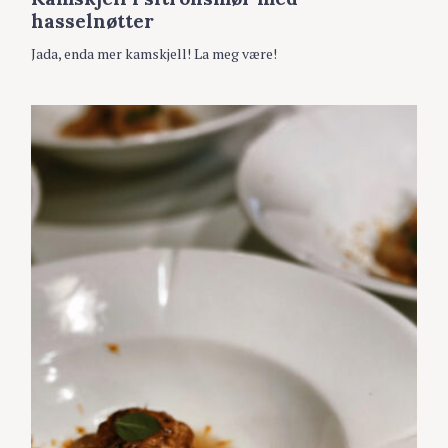
E
hasselnøtter
G
O
Jada, enda mer kamskjell! La meg være!
R
S
I
E
ø
R
k
e
t
t
e
r
: