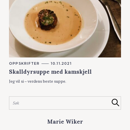
K
OPPSKRIFTER
10.11.2021
A
Skalldyrsuppe med kamskjell
T
E
G
Jeg vil si – verdens beste suppe.
O
R
S
I
ø
E
S
R
k
Søk
ø
e
k
t
e
Marie Wiker
t
t
e
t